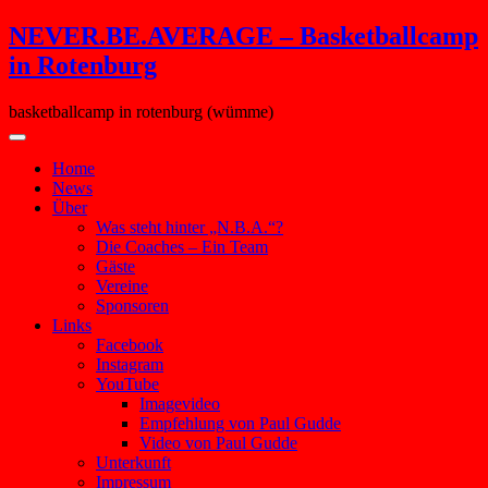
Skip
NEVER.BE.AVERAGE – Basketballcamp
to
in Rotenburg
content
basketballcamp in rotenburg (wümme)
Home
News
Über
Was steht hinter „N.B.A.“?
Die Coaches – Ein Team
Gäste
Vereine
Sponsoren
Links
Facebook
Instagram
YouTube
Imagevideo
Empfehlung von Paul Gudde
Video von Paul Gudde
Unterkunft
Impressum