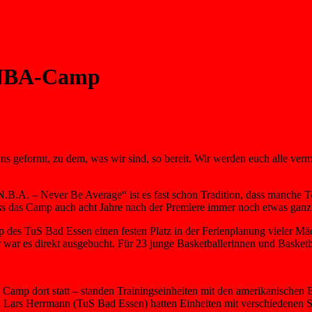
. NBA-Camp
ns geformt, zu dem, was wir sind, so bereit. Wir werden euch alle verm
B.A. – Never Be Average“ ist es fast schon Tradition, dass manche Te
ass das Camp auch acht Jahre nach der Premiere immer noch etwas gan
 des TuS Bad Essen einen festen Platz in der Ferienplanung vieler Mä
r es direkt ausgebucht. Für 23 junge Basketballerinnen und Basketba
Camp dort statt – standen Trainingseinheiten mit den amerikanischen
 Lars Herrmann (TuS Bad Essen) hatten Einheiten mit verschiedenen S