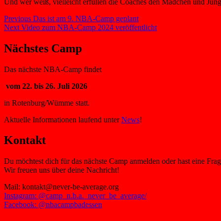
Und wer weiß, vielleicht erfüllen die Coaches den Mädchen und Ju
Beitragsnavigation
Previous
Previous
Das ist am 9. NBA-Camp geplant
Next
post:
Next
Video zum NBA-Camp 2024 veröffentlicht
post:
Nächstes Camp
Das nächste NBA-Camp findet
vom 22. bis 26. Juli 2026
in Rotenburg/Wümme statt.
Aktuelle Informationen laufend unter
News
!
Kontakt
Du möchtest dich für das nächste Camp anmelden oder hast eine Fra
Wir freuen uns über deine Nachricht!
Mail: kontakt@never-be-average.org
Instagram: @camp_n.b.a._never_be_average/
Facebook: @nbacampbadessen