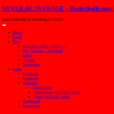
Skip
NEVER.BE.AVERAGE – Basketballcamp i
to
content
basketballcamp in rotenburg (wümme)
Home
News
Über
Was steht hinter „N.B.A.“?
Die Coaches – Ein Team
Gäste
Vereine
Sponsoren
Links
Facebook
Instagram
YouTube
Imagevideo
Empfehlung von Paul Gudde
Video von Paul Gudde
Unterkunft
Impressum