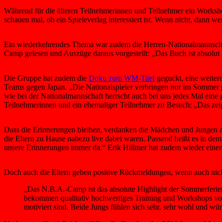
Während für die älteren Teilnehmerinnen und Teilnehmer ein Worksho
schauen mal, ob ein Spieleverlag interessiert ist. Wenn nicht, dann w
Ein wiederkehrendes Thema war zudem die Herren-Nationalmannschaft.
Camp gelesen und Auszüge daraus vorgestellt: „Das Buch ist absolut le
Die Gruppe hat zudem die
Doku zum WM-Titel
geguckt, eine weiter
Teams gegen Japan. „Die Nationalspieler verbringen nur im Sommer ge
wie bei der Nationalmannschaft herrscht auch bei uns jedes Mal ein
Teilnehmerinnen und ein ehemaliger Teilnehmer zu Besuch: „Das zeig
Dass die Erinnerungen bleiben, verdanken die Mädchen und Jungen all
die Eltern zu Hause nahezu live dabei waren. Passend heißt es in de
unsere Erinnerungen immer da.“ Erik Hillmer hat zudem wieder einen
Doch auch die Eltern geben positive Rückmeldungen, wenn auch nich
„Das N.B.A.-Camp ist das absolute Highlight der Sommerferien
bekommen qualitativ hochwertiges Training und Workshops von C
motiviert sind. Beide Jungs fühlen sich sehr, sehr wohl und w