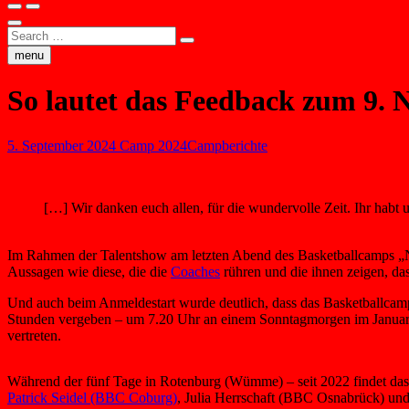
Search
…
menu
So lautet das Feedback zum 9
5. September 2024
Camp 2024
Campberichte
[…] Wir danken euch allen, für die wundervolle Zeit. Ihr habt u
Im Rahmen der Talentshow am letzten Abend des Basketballcamps „N.
Aussagen wie diese, die die
Coaches
rühren und die ihnen zeigen, d
Und auch beim Anmeldestart wurde deutlich, dass das Basketballcamp
Stunden vergeben – um 7.20 Uhr an einem Sonntagmorgen im Januar wa
vertreten.
Während der fünf Tage in Rotenburg (Wümme) – seit 2022 findet das 
Patrick Seidel (BBC Coburg)
, Julia Herrschaft (BBC Osnabrück) und