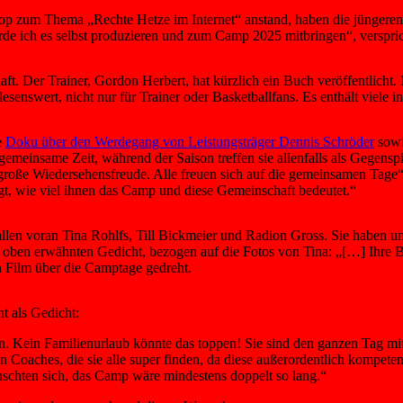
p zum Thema „Rechte Hetze im Internet“ anstand, haben die jüngeren m
erde ich es selbst produzieren und zum Camp 2025 mitbringen“, verspric
 Der Trainer, Gordon Herbert, hat kürzlich ein Buch veröffentlicht. 
senswert, nicht nur für Trainer oder Basketballfans. Es enthält viele 
e
Doku über den Werdegang von Leistungsträger Dennis Schröder
sowi
meinsame Zeit, während der Saison treffen sie allenfalls als Gegenspi
e große Wiedersehensfreude. Alle freuen sich auf die gemeinsamen Tag
t, wie viel ihnen das Camp und diese Gemeinschaft bedeutet.“
en voran Tina Rohlfs, Till Bickmeier und Radion Gross. Sie haben unz
m oben erwähnten Gedicht, bezogen auf die Fotos von Tina: „[…] Ihre B
 Film über die Camptage gedreht.
t als Gedicht:
. Kein Familienurlaub könnte das toppen! Sie sind den ganzen Tag mi
oaches, die sie alle super finden, da diese außerordentlich kompetent,
ünschten sich, das Camp wäre mindestens doppelt so lang.“