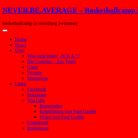
Skip
NEVER.BE.AVERAGE – Basketballcamp i
to
content
basketballcamp in rotenburg (wümme)
Home
News
Über
Was steht hinter „N.B.A.“?
Die Coaches – Ein Team
Gäste
Vereine
Sponsoren
Links
Facebook
Instagram
YouTube
Imagevideo
Empfehlung von Paul Gudde
Video von Paul Gudde
Unterkunft
Impressum