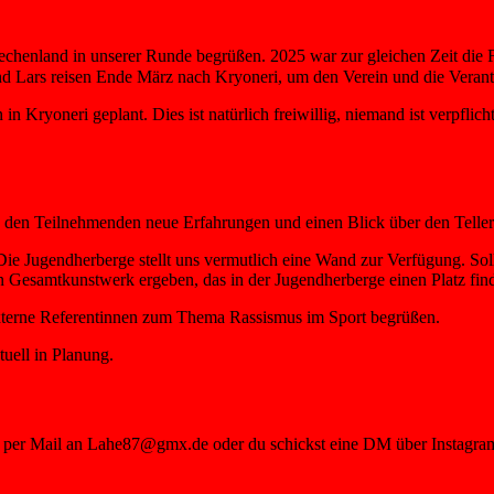
chenland in unserer Runde begrüßen. 2025 war zur gleichen Zeit die F
 und Lars reisen Ende März nach Kryoneri, um den Verein und die Veran
 in Kryoneri geplant. Dies ist natürlich freiwillig, niemand ist verpfli
e den Teilnehmenden neue Erfahrungen und einen Blick über den Teller
ie Jugendherberge stellt uns vermutlich eine Wand zur Verfügung. Soll
n Gesamtkunstwerk ergeben, das in der Jugendherberge einen Platz fin
xterne Referentinnen zum Thema Rassismus im Sport begrüßen.
tuell in Planung.
ihn per Mail an Lahe87@gmx.de oder du schickst eine DM über Instag