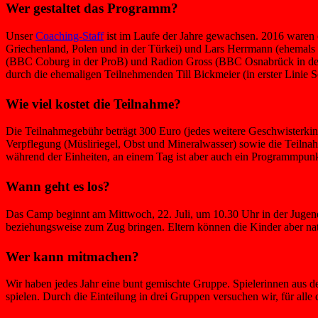
Wer gestaltet das Programm?
Unser
Coaching-Staff
ist im Laufe der Jahre gewachsen. 2016 waren e
Griechenland, Polen und in der Türkei) und Lars Herrmann (ehem
(BBC Coburg in der ProB) und Radion Gross (BBC Osnabrück in der 2.
durch die ehemaligen Teilnehmenden Till Bickmeier (in erster Linie 
Wie viel kostet die Teilnahme?
Die Teilnahmegebühr beträgt 300 Euro (jedes weitere Geschwisterkind
Verpflegung (Müsliriegel, Obst und Mineralwasser) sowie die Teiln
während der Einheiten, an einem Tag ist aber auch ein Programmpunkt
Wann geht es los?
Das Camp beginnt am Mittwoch, 22. Juli, um 10.30 Uhr in der Jugen
beziehungsweise zum Zug bringen. Eltern können die Kinder aber natü
Wer kann mitmachen?
Wir haben jedes Jahr eine bunt gemischte Gruppe. Spielerinnen aus d
spielen. Durch die Einteilung in drei Gruppen versuchen wir, für alle