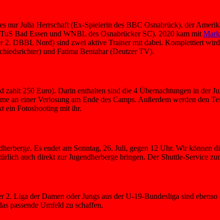
s nur Julia Herrschaft (Ex-Spielerin des BBC Osnabrück), der Amerika
als TuS Bad Essen und WNBL des Osnabrücker SC). 2020 kam mit
Mark
 DBBL Nord) sind zwei aktive Trainer mit dabei. Komplettiert wird d
Schiedsrichter) und Fatima Bentahar (Deutzer TV).
 zahlt 250 Euro). Darin enthalten sind die 4 Übernachtungen in der Ju
ahme an einer Verlosung am Ende des Camps. Außerdem werden den Teil
 ein Fotoshooting mit ihr.
dherberge. Es endet am Sonntag, 26. Juli, gegen 12 Uhr. Wir können
rlich auch direkt zur Jugendherberge bringen. Der Shuttle-Service zu
er 2. Liga der Damen oder Jungs aus der U-19-Bundesliga sind ebenso da
 das passende Umfeld zu schaffen.