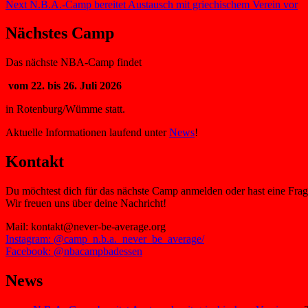
Next
post:
Next
N.B.A.-Camp bereitet Austausch mit griechischem Verein vor
post:
Nächstes Camp
Das nächste NBA-Camp findet
vom 22. bis 26. Juli 2026
in Rotenburg/Wümme statt.
Aktuelle Informationen laufend unter
News
!
Kontakt
Du möchtest dich für das nächste Camp anmelden oder hast eine Fra
Wir freuen uns über deine Nachricht!
Mail: kontakt@never-be-average.org
Instagram: @camp_n.b.a._never_be_average/
Facebook: @nbacampbadessen
News