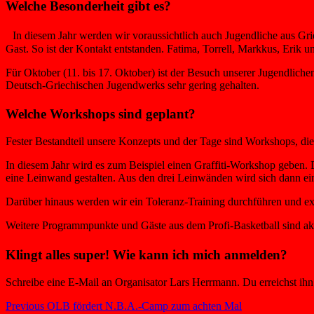
Welche Besonderheit gibt es?
In diesem Jahr werden wir voraussichtlich auch Jugendliche aus Grie
Gast. So ist der Kontakt entstanden. Fatima, Torrell, Markkus, Erik
Für Oktober (11. bis 17. Oktober) ist der Besuch unserer Jugendlichen
Deutsch-Griechischen Jugendwerks sehr gering gehalten.
Welche Workshops sind geplant?
Fester Bestandteil unsere Konzepts und der Tage sind Workshops, di
In diesem Jahr wird es zum Beispiel einen Graffiti-Workshop geben. D
eine Leinwand gestalten. Aus den drei Leinwänden wird sich dann ei
Darüber hinaus werden wir ein Toleranz-Training durchführen und e
Weitere Programmpunkte und Gäste aus dem Profi-Basketball sind ak
Klingt alles super! Wie kann ich mich anmelden?
Schreibe eine E-Mail an Organisator Lars Herrmann. Du erreichst 
Beitragsnavigation
Previous
Previous
OLB fördert N.B.A.-Camp zum achten Mal