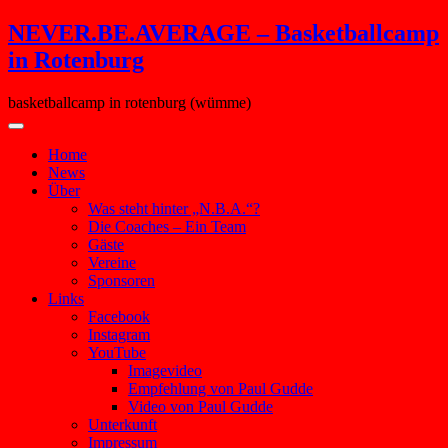
Skip
NEVER.BE.AVERAGE – Basketballcamp
to
in Rotenburg
content
basketballcamp in rotenburg (wümme)
Home
News
Über
Was steht hinter „N.B.A.“?
Die Coaches – Ein Team
Gäste
Vereine
Sponsoren
Links
Facebook
Instagram
YouTube
Imagevideo
Empfehlung von Paul Gudde
Video von Paul Gudde
Unterkunft
Impressum