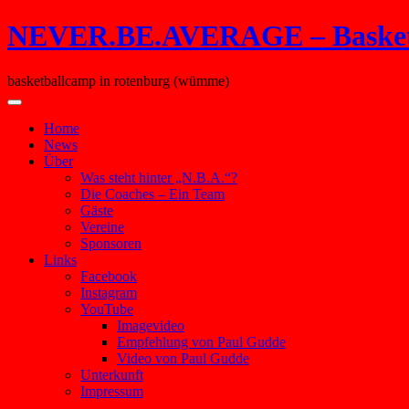
Skip
NEVER.BE.AVERAGE – Basketb
to
content
basketballcamp in rotenburg (wümme)
Home
News
Über
Was steht hinter „N.B.A.“?
Die Coaches – Ein Team
Gäste
Vereine
Sponsoren
Links
Facebook
Instagram
YouTube
Imagevideo
Empfehlung von Paul Gudde
Video von Paul Gudde
Unterkunft
Impressum