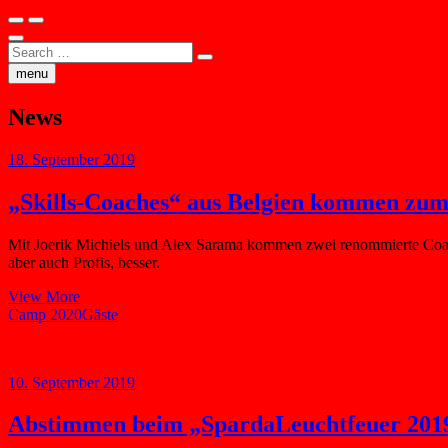
Search
…
menu
News
18. September 2019
„Skills-Coaches“ aus Belgien kommen zu
Mit Joerik Michiels und Alex Sarama kommen zwei renommierte Coac
aber auch Profis, besser.
„Skills-
View More
Coaches“
Camp 2020
Gäste
aus
Belgien
kommen
10. September 2019
zum
5.
Abstimmen beim „SpardaLeuchtfeuer 201
Camp